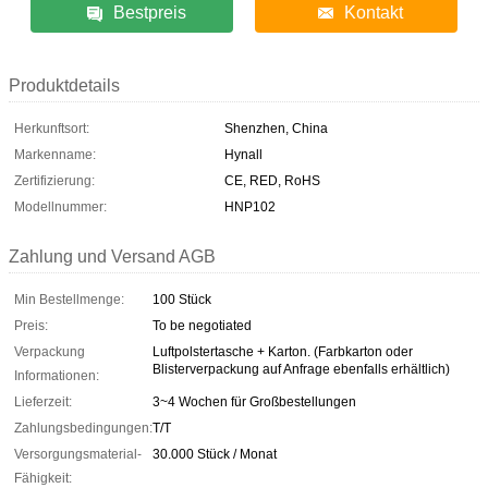
Bestpreis
Kontakt
Produktdetails
Herkunftsort:
Shenzhen, China
Markenname:
Hynall
Zertifizierung:
CE, RED, RoHS
Modellnummer:
HNP102
Zahlung und Versand AGB
Min Bestellmenge:
100 Stück
Preis:
To be negotiated
Verpackung
Luftpolstertasche + Karton. (Farbkarton oder
Blisterverpackung auf Anfrage ebenfalls erhältlich)
Informationen:
Lieferzeit:
3~4 Wochen für Großbestellungen
Zahlungsbedingungen:
T/T
Versorgungsmaterial-
30.000 Stück / Monat
Fähigkeit: