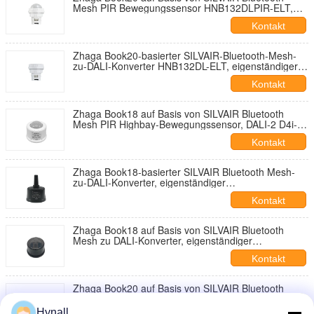
Mesh PIR Bewegungssensor HNB132DLPIR-ELT,
DALI-2 D4i Ausgang, eigenständiger
Kontakt
"Anwendungscontroller" mit Notlicht-Testfunktion
Zhaga Book20-basierter SILVAIR-Bluetooth-Mesh-
zu-DALI-Konverter HNB132DL-ELT, eigenständiger
„Anwendungscontroller“ mit
Kontakt
Notbeleuchtungstestfunktion
Zhaga Book18 auf Basis von SILVAIR Bluetooth
Mesh PIR Highbay-Bewegungssensor, DALI-2 D4i-
Ausgang, eigenständiger "Anwendungscontroller",
Kontakt
eigenständiger "DALI-2 Bus-Stromversorgung"
Zhaga Book18-basierter SILVAIR Bluetooth Mesh-
zu-DALI-Konverter, eigenständiger
„Anwendungscontroller“, eigenständige „DALI-2-Bus-
Kontakt
Stromversorgung“, erweiterte BLE-
Übertragungsreichweite bis max. 150m
Zhaga Book18 auf Basis von SILVAIR Bluetooth
Mesh zu DALI-Konverter, eigenständiger
"Anwendungscontroller", eigenständiger "DALI-2-
Kontakt
Bus-Stromversorgung"
Zhaga Book20 auf Basis von SILVAIR Bluetooth
Mesh PIR-Bewegungssensor, DALI-2 D4i-Ausgang,
eigenständiger "Anwendungscontroller" mit
Hynall