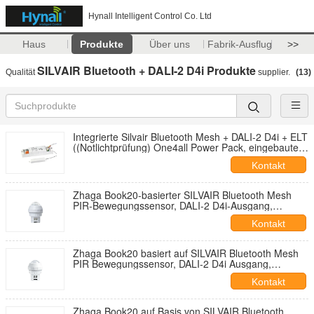
Hynall Intelligent Control Co. Ltd
Haus
Produkte
Über uns
Fabrik-Ausflug
>>
SILVAIR Bluetooth + DALI-2 D4i Produkte
Qualität
supplier.
(13)
Integrierte Silvair Bluetooth Mesh + DALI-2 D4i + ELT
((Notlichtprüfung) One4all Power Pack, eingebaute
DALI-2 Bus-Stromversorgung, arbeitet mit
Kontakt
abnehmbaren Hynall-Sensorköpfen
((ANT11/12/13/14)
Zhaga Book20-basierter SILVAIR Bluetooth Mesh
PIR-Bewegungssensor, DALI-2 D4i-Ausgang,
eigenständiger „Anwendungscontroller“, mit
Kontakt
Middlebay-Erkennungsreichweite, speziell für 4–8 m
Installation
Zhaga Book20 basiert auf SILVAIR Bluetooth Mesh
PIR Bewegungssensor, DALI-2 D4i Ausgang,
eigenständiger "Anwendungscontroller", mit
Kontakt
erweiterter Highbay-Reichweite bis max.17m, mit
Notlicht-Testfunktion
Zhaga Book20 auf Basis von SILVAIR Bluetooth