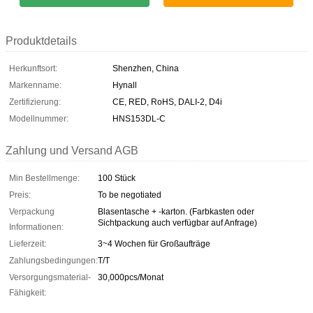
Produktdetails
Herkunftsort:
Shenzhen, China
Markenname:
Hynall
Zertifizierung:
CE, RED, RoHS, DALI-2, D4i
Modellnummer:
HNS153DL-C
Zahlung und Versand AGB
Min Bestellmenge:
100 Stück
Preis:
To be negotiated
Verpackung
Blasentasche + -karton. (Farbkasten oder
Sichtpackung auch verfügbar auf Anfrage)
Informationen:
Lieferzeit:
3~4 Wochen für Großaufträge
Zahlungsbedingungen:
T/T
Versorgungsmaterial-
30,000pcs/Monat
Fähigkeit: