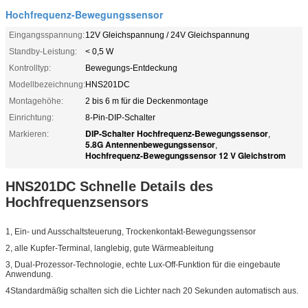
Hochfrequenz-Bewegungssensor
Eingangsspannung:
12V Gleichspannung / 24V Gleichspannung
Standby-Leistung:
< 0,5 W
Kontrolltyp:
Bewegungs-Entdeckung
Modellbezeichnung:
HNS201DC
Montagehöhe:
2 bis 6 m für die Deckenmontage
Einrichtung:
8-Pin-DIP-Schalter
DIP-Schalter Hochfrequenz-Bewegungssensor
Markieren:
,
5.8G Antennenbewegungssensor
,
Hochfrequenz-Bewegungssensor 12 V Gleichstrom
HNS201DC Schnelle Details des
Hochfrequenzsensors
1, Ein- und Ausschaltsteuerung, Trockenkontakt-Bewegungssensor
2, alle Kupfer-Terminal, langlebig, gute Wärmeableitung
3, Dual-Prozessor-Technologie, echte Lux-Off-Funktion für die eingebaute
Anwendung.
4Standardmäßig schalten sich die Lichter nach 20 Sekunden automatisch aus.