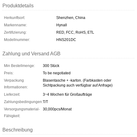
Produktdetails
Herkunftsort:
Shenzhen, China
Markenname:
Hynall
Zertifizierung:
RED, FCC, RoHS, ETL
Modellnummer:
HNS201DC
Zahlung und Versand AGB
Min Bestellmenge:
300 Stück
Preis:
To be negotiated
Verpackung
Blasentasche + -karton. (Farbkasten oder
Sichtpackung auch verfügbar auf Anfrage)
Informationen:
Lieferzeit:
3~4 Wochen für Großaufträge
Zahlungsbedingungen:
T/T
Versorgungsmaterial-
30,000pcs/Monat
Fähigkeit:
Beschreibung