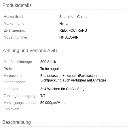
Produktdetails
Herkunftsort:
Shenzhen, China
Markenname:
Hynall
Zertifizierung:
RED, FCC, RoHS
Modellnummer:
HNS135PIR
Zahlung und Versand AGB
Min Bestellmenge:
300 Stück
Preis:
To be negotiated
Verpackung
Blasentasche + -karton. (Farbkasten oder
Sichtpackung auch verfügbar auf Anfrage)
Informationen:
Lieferzeit:
3~4 Wochen für Großaufträge
Zahlungsbedingungen:
T/T
Versorgungsmaterial-
50,000pcs/Monat
Fähigkeit:
Beschreibung