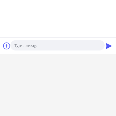
Plaudern
Referenzen
Photo
Video Call
Audio Call
Dimmer-Sensorschalter
Umbauten:
,
Schalter für Bewegungssensor
,
Schalter für Bewegungsdämpfer