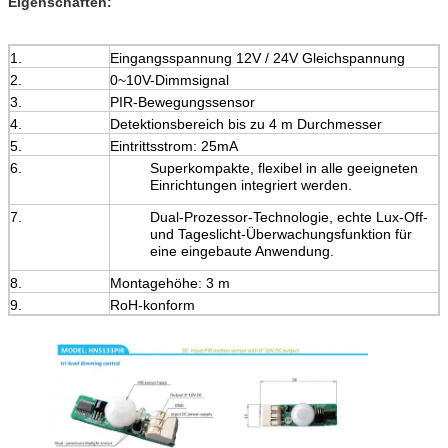
Eigenschaften:
1.
Eingangsspannung 12V / 24V Gleichspannung
2.
0~10V-Dimmsignal
3.
PIR-Bewegungssensor
4.
Detektionsbereich bis zu 4 m Durchmesser
5.
Eintrittsstrom: 25mA
6.
Superkompakte, flexibel in alle geeigneten
Einrichtungen integriert werden.
7.
Dual-Prozessor-Technologie, echte Lux-Off-
und Tageslicht-Überwachungsfunktion für
eine eingebaute Anwendung.
8.
Montagehöhe: 3 m
9.
RoH-konform