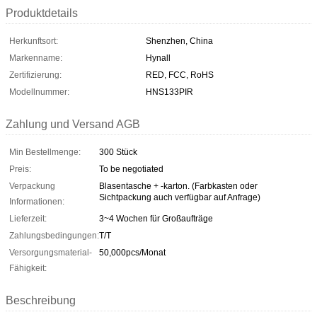
Produktdetails
Herkunftsort:
Shenzhen, China
Markenname:
Hynall
Zertifizierung:
RED, FCC, RoHS
Modellnummer:
HNS133PIR
Zahlung und Versand AGB
Min Bestellmenge:
300 Stück
Preis:
To be negotiated
Verpackung
Blasentasche + -karton. (Farbkasten oder
Sichtpackung auch verfügbar auf Anfrage)
Informationen:
Lieferzeit:
3~4 Wochen für Großaufträge
Zahlungsbedingungen:
T/T
Versorgungsmaterial-
50,000pcs/Monat
Fähigkeit:
Beschreibung