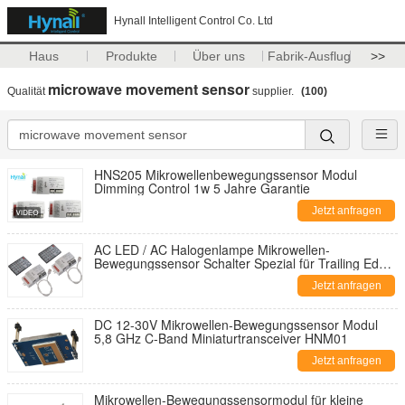
Hynall Intelligent Control Co. Ltd
Haus
Produkte
Über uns
Fabrik-Ausflug
>>
microwave movement sensor
Qualität
supplier.
(100)
HNS205 Mikrowellenbewegungssensor Modul
Dimming Control 1w 5 Jahre Garantie
Jetzt anfragen
AC LED / AC Halogenlampe Mikrowellen-
Bewegungssensor Schalter Spezial für Trailing Edge
Technologie
Jetzt anfragen
DC 12-30V Mikrowellen-Bewegungssensor Modul
5,8 GHz C-Band Miniaturtransceiver HNM01
Jetzt anfragen
Mikrowellen-Bewegungssensormodul für kleine