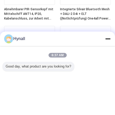
Abnehmbarer PIR-Sensorkopf mit
Integrierte Silvair Bluetooth Mesh
Mittelschiff ANT14, IP20,
+ DALI-2 D4i + ELT
Kabelanschluss, zur Arbeit mit
((Notlichtprüfung) One4all Power
Hynall-Powerpacks ((HNS213 /
Pack, eingebaute DALI-2 Bus-
HNS213DL / HNB213DL-ELT)
Stromversorgung, arbeitet mit
abnehmbaren Hynall-
Sensorköpfen ((ANT11/12/13/14)
Hynall
6:37 AM
Good day, what product are you looking for?
Zhaga Book20 Based DALI-2 D4i
Zhaga Book20-basierter SILVAIR
PIR Motion Sensor, eigenständiger
Bluetooth Mesh PIR-
"Anwendungscontroller" mit
Bewegungssensor, DALI-2 D4i-
mittlerem Detektionsbereich
Ausgang, eigenständiger
speziell für 4~8m Installation
„Anwendungscontroller“, mit
Middlebay-Erkennungsreichweite,
speziell für 4–8 m Installation