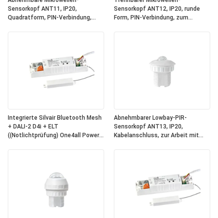
Abnehmbare Mikrowellen-
Trennbarer Mikrowellen-
Sensorkopf ANT11, IP20,
Sensorkopf ANT12, IP20, runde
Quadratform, PIN-Verbindung,
Form, PIN-Verbindung, zum
zum Arbeiten mit Hynall-
Arbeiten mit Hynall Power Packs
Powerpacks ((HNS213 / HNS213DL
((HNS213 / HNS213DL / HNB213DL-
/ HNB213DL-ELT)
ELT)
Integrierte Silvair Bluetooth Mesh
Abnehmbarer Lowbay-PIR-
+ DALI-2 D4i + ELT
Sensorkopf ANT13, IP20,
((Notlichtprüfung) One4all Power
Kabelanschluss, zur Arbeit mit
Pack, eingebaute DALI-2 Bus-
Hynall-Powerpacks ((HNS213 /
Stromversorgung, arbeitet mit
HNS213DL / HNB213DL-ELT)
abnehmbaren Hynall-
Sensorköpfen ((ANT11/12/13/14)