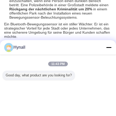
einzuschalten, wenn eine Person einen dunklen Bereich
betritt. Eine Polizeibehörde in einer Großstadt meldete einen
Rückgang der nächtlichen Kriminalität um 20%
in einem
öffentlichen Park nach der Installation eines neuen
Bewegungssensor-Beleuchtungssystems.
Ein Bluetooth-Bewegungssensor ist ein stiller Wächter. Er ist ein
strategischer Vorteil für jede Stadt oder jedes Unternehmen, das
eine sicherere Umgebung für seine Bürger und Kunden schaffen
möchte.
Hynall
Empfohlene Produkte
11:43 PM
Good day, what product are you looking for?
nschalt-
25mA
Standard-Tri
HNB156 SILVAIR
Ein integ
haltlicht
Eingangsstrom
Niveau Zhaga-
Bluetooth Mesh
Mikrowe
12-24VDC
Zhaga Buch 18
Buch-18, das
Wireless
Bewegung
aga Buch
12V
Bewegungs-
Converter 0 -
ANT08, 
8
Sonnenlichter
Sensor-hohe
Kontrolleur App
D4i-Aus
Außenbewegungssensor
Bucht-Version
Control der
eigenstä
Ändern Sie Sprache
verdunkelt
Befestigungs-10v
"Anwendung
kompakte
German
runde Form
für Büro